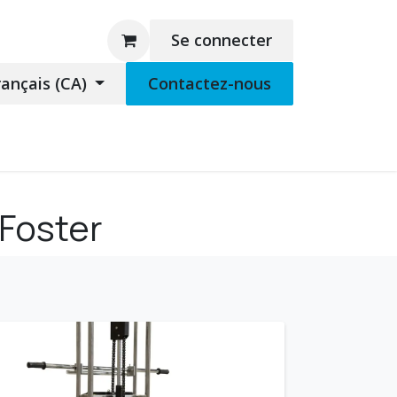
Se connecter
rançais (CA)
Contactez-nous
 marchandise
Support à distance
Foster