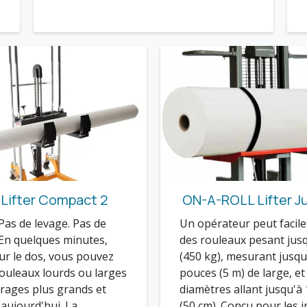
Lifter Compact 2
ON-A-ROLL Lifter 
 Pas de levage. Pas de
Un opérateur peut facil
En quelques minutes,
des rouleaux pesant jusq
ur le dos, vous pouvez
(450 kg), mesurant jusqu
ouleaux lourds ou larges
pouces (5 m) de large, et
irages plus grands et
diamètres allant jusqu'à
'aujourd'hui. La
(50 cm). Conçu pour les