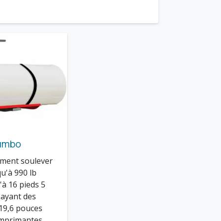
Jumbo
ement soulever
u'à 990 lb
'à 16 pieds 5
 ayant des
 19,6 pouces
 imprimantes