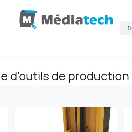
F
produits
Achat en ligne
Profiles ICC
Retour de
 d'outils de production 