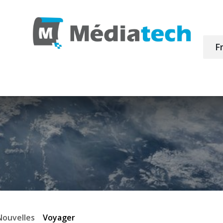
F
duits
Achat en ligne
Profiles ICC
Retour de ma
Nouvelles
Voyager