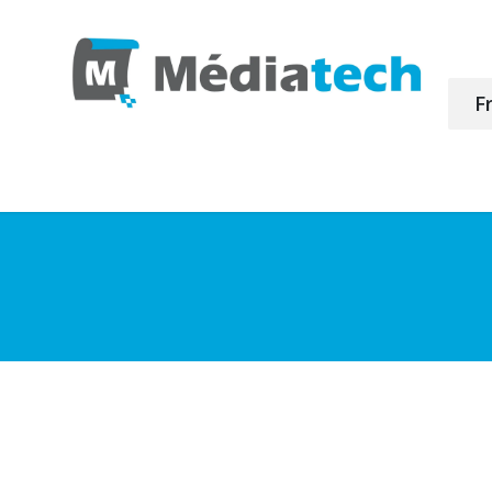
F
duits
Achat en ligne
Profiles ICC
Retour de ma