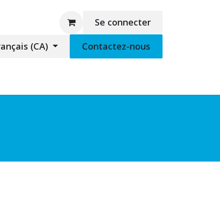
Se connecter
rançais (CA)
Contactez-nous
rchandise
Support à distance